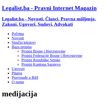
Legalist.ba - Pravni Internet Magazin
Legalist.ba - Novosti, Članci, Pravna mišljenja,
Zakoni, Ugovori, Sudovi, Advokati
Početna
Novosti
Stručni tekstovi
Baza propisa
Propisi Bosne i Hercegovine
Propisi Federacije Bosne i Hercegovine
Propisi Republike Srpske
Propisi Kantona Sarajevo
Ugovori
Pitanja
Pravosuđe u BiH
O nama
medijacija