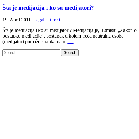
Šta je medijacija i ko su medijatori?
19. April 2011.
Legalist tim
0
Šta je medijacija i ko su medijatori? Medijacija je, u smislu „Zakon o
postupku medijacije“, postupak u kojem treća neutralna osoba
(medijator) pomaže strankama u
[…]
Search
for: