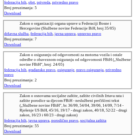
federacija bih
,
obrt
,
privreda
,
privredno pravo
Broj preuzimanja:
5
Download
Zakon o organizaciji organa uprave u Federaciji Bosne i
Hercegovine (Službene novine Federacije BiH, broj 35/05)
državna služba
,
federacija bih
,
javna uprava
,
upravno pravo
Broj preuzimanja:
7
Download
Zakon o osiguranju od odgovornosti za motorna vozila i ostale
odredbe o obaveznom osiguranju od odgovornosti FBiH („Službene
novine FBiH“, broj: 24/05)
federacija bih
,
građansko pravo
,
osiguranje
,
pravo osiguranja
,
privredno
pravo
Broj preuzimanja:
2
Download
Zakon o osnovama socijalne zaštite, zaštite civilnih žrtava rata i
zaštite porodice sa djecom FBiH - neslužbeni prečišćeni tekst
(„Službene novine FBiH”, br. 36/99, 54/04, 39/06, 14/09, 7/14 -
Rješenje US BiH, 45/16, 19/17 - drugi zakon, 40/18, 52/22 - drugi
zakon, 16/23 i 60/23 - drugi zakon)
federacija bih
,
javna uprava
,
porodično pravo
,
socijalna zaštita
Broj preuzimanja:
55
Download