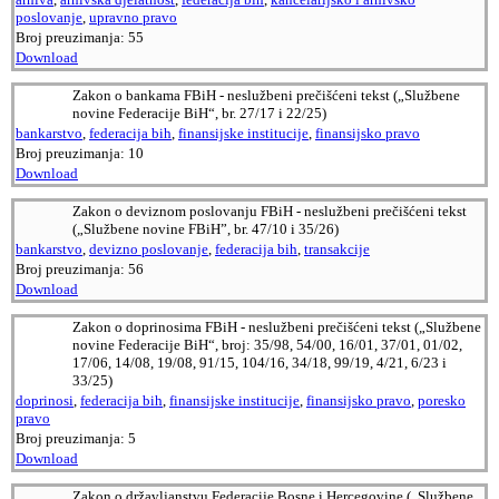
poslovanje
,
upravno pravo
Broj preuzimanja:
55
Download
Zakon o bankama FBiH - neslužbeni prečišćeni tekst („Službene
novine Federacije BiH“, br. 27/17 i 22/25)
bankarstvo
,
federacija bih
,
finansijske institucije
,
finansijsko pravo
Broj preuzimanja:
10
Download
Zakon o deviznom poslovanju FBiH - neslužbeni prečišćeni tekst
(„Službene novine FBiH”, br. 47/10 i 35/26)
bankarstvo
,
devizno poslovanje
,
federacija bih
,
transakcije
Broj preuzimanja:
56
Download
Zakon o doprinosima FBiH - neslužbeni prečišćeni tekst („Službene
novine Federacije BiH“, broj: 35/98, 54/00, 16/01, 37/01, 01/02,
17/06, 14/08, 19/08, 91/15, 104/16, 34/18, 99/19, 4/21, 6/23 i
33/25)
doprinosi
,
federacija bih
,
finansijske institucije
,
finansijsko pravo
,
poresko
pravo
Broj preuzimanja:
5
Download
Zakon o državljanstvu Federacije Bosne i Hercegovine („Službene