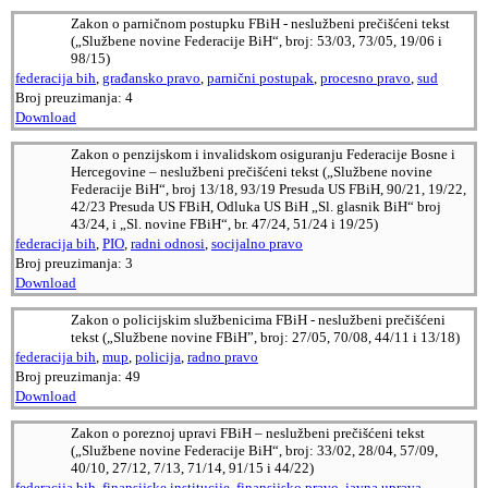
Zakon o parničnom postupku FBiH - neslužbeni prečišćeni tekst
(„Službene novine Federacije BiH“, broj: 53/03, 73/05, 19/06 i
98/15)
federacija bih
,
građansko pravo
,
parnični postupak
,
procesno pravo
,
sud
Broj preuzimanja:
4
Download
Zakon o penzijskom i invalidskom osiguranju Federacije Bosne i
Hercegovine – neslužbeni prečišćeni tekst („Službene novine
Federacije BiH“, broj 13/18, 93/19 Presuda US FBiH, 90/21, 19/22,
42/23 Presuda US FBiH, Odluka US BiH „Sl. glasnik BiH“ broj
43/24, i „Sl. novine FBiH“, br. 47/24, 51/24 i 19/25)
federacija bih
,
PIO
,
radni odnosi
,
socijalno pravo
Broj preuzimanja:
3
Download
Zakon o policijskim službenicima FBiH - neslužbeni prečišćeni
tekst („Službene novine FBiH”, broj: 27/05, 70/08, 44/11 i 13/18)
federacija bih
,
mup
,
policija
,
radno pravo
Broj preuzimanja:
49
Download
Zakon o poreznoj upravi FBiH – neslužbeni prečišćeni tekst
(„Službene novine Federacije BiH“, broj: 33/02, 28/04, 57/09,
40/10, 27/12, 7/13, 71/14, 91/15 i 44/22)
federacija bih
,
finansijske institucije
,
finansijsko pravo
,
javna uprava
,