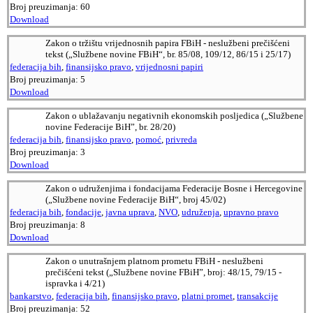
Broj preuzimanja:
60
Download
Zakon o tržištu vrijednosnih papira FBiH - neslužbeni prečišćeni
tekst („Službene novine FBiH“, br. 85/08, 109/12, 86/15 i 25/17)
federacija bih
,
finansijsko pravo
,
vrijednosni papiri
Broj preuzimanja:
5
Download
Zakon o ublažavanju negativnih ekonomskih posljedica („Službene
novine Federacije BiH”, br. 28/20)
federacija bih
,
finansijsko pravo
,
pomoć
,
privreda
Broj preuzimanja:
3
Download
Zakon o udruženjima i fondacijama Federacije Bosne i Hercegovine
(„Službene novine Federacije BiH“, broj 45/02)
federacija bih
,
fondacije
,
javna uprava
,
NVO
,
udruženja
,
upravno pravo
Broj preuzimanja:
8
Download
Zakon o unutrašnjem platnom prometu FBiH - neslužbeni
prečišćeni tekst („Službene novine FBiH”, broj: 48/15, 79/15 -
ispravka i 4/21)
bankarstvo
,
federacija bih
,
finansijsko pravo
,
platni promet
,
transakcije
Broj preuzimanja:
52