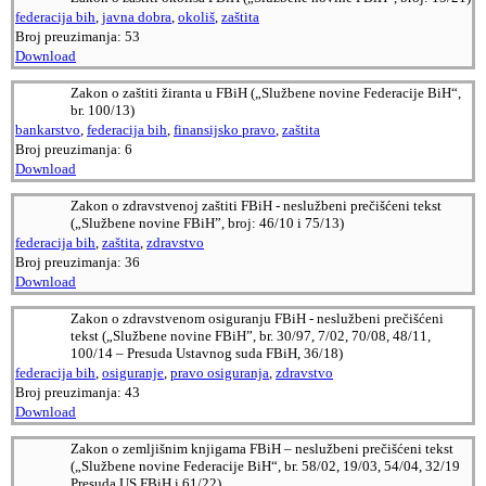
federacija bih
,
javna dobra
,
okoliš
,
zaštita
Broj preuzimanja:
53
Download
Zakon o zaštiti žiranta u FBiH („Službene novine Federacije BiH“,
br. 100/13)
bankarstvo
,
federacija bih
,
finansijsko pravo
,
zaštita
Broj preuzimanja:
6
Download
Zakon o zdravstvenoj zaštiti FBiH - neslužbeni prečišćeni tekst
(„Službene novine FBiH”, broj: 46/10 i 75/13)
federacija bih
,
zaštita
,
zdravstvo
Broj preuzimanja:
36
Download
Zakon o zdravstvenom osiguranju FBiH - neslužbeni prečišćeni
tekst („Službene novine FBiH”, br. 30/97, 7/02, 70/08, 48/11,
100/14 – Presuda Ustavnog suda FBiH, 36/18)
federacija bih
,
osiguranje
,
pravo osiguranja
,
zdravstvo
Broj preuzimanja:
43
Download
Zakon o zemljišnim knjigama FBiH – neslužbeni prečišćeni tekst
(„Službene novine Federacije BiH“, br. 58/02, 19/03, 54/04, 32/19
Presuda US FBiH i 61/22)