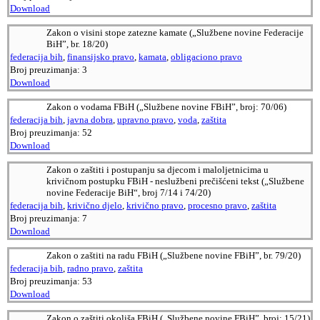
Download
Zakon o visini stope zatezne kamate („Službene novine Federacije
BiH”, br. 18/20)
federacija bih
,
finansijsko pravo
,
kamata
,
obligaciono pravo
Broj preuzimanja:
3
Download
Zakon o vodama FBiH („Službene novine FBiH”, broj: 70/06)
federacija bih
,
javna dobra
,
upravno pravo
,
voda
,
zaštita
Broj preuzimanja:
52
Download
Zakon o zaštiti i postupanju sa djecom i maloljetnicima u
krivičnom postupku FBiH - neslužbeni prečišćeni tekst („Službene
novine Federacije BiH“, broj 7/14 i 74/20)
federacija bih
,
krivično djelo
,
krivično pravo
,
procesno pravo
,
zaštita
Broj preuzimanja:
7
Download
Zakon o zaštiti na radu FBiH („Službene novine FBiH”, br. 79/20)
federacija bih
,
radno pravo
,
zaštita
Broj preuzimanja:
53
Download
Zakon o zaštiti okoliša FBiH („Službene novine FBiH”, broj: 15/21)