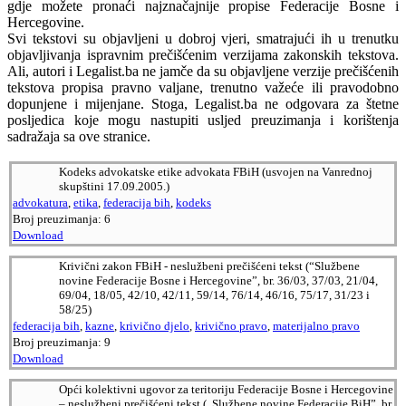
gdje možete pronaći najznačajnije propise Federacije Bosne i
Hercegovine.
Svi tekstovi su objavljeni u dobroj vjeri, smatrajući ih u trenutku
objavljivanja ispravnim prečišćenim verzijama zakonskih tekstova.
Ali, autori i Legalist.ba ne jamče da su objavljene verzije prečišćenih
tekstova propisa pravno valjane, trenutno važeće ili pravodobno
dopunjene i mijenjane. Stoga, Legalist.ba ne odgovara za štetne
posljedica koje mogu nastupiti usljed preuzimanja i korištenja
sadražaja sa ove stranice.
Kodeks advokatske etike advokata FBiH (usvojen na Vanrednoj
skupštini 17.09.2005.)
advokatura
,
etika
,
federacija bih
,
kodeks
Broj preuzimanja:
6
Download
Krivični zakon FBiH - neslužbeni prečišćeni tekst (“Službene
novine Federacije Bosne i Hercegovine”, br. 36/03, 37/03, 21/04,
69/04, 18/05, 42/10, 42/11, 59/14, 76/14, 46/16, 75/17, 31/23 i
58/25)
federacija bih
,
kazne
,
krivično djelo
,
krivično pravo
,
materijalno pravo
Broj preuzimanja:
9
Download
Opći kolektivni ugovor za teritoriju Federacije Bosne i Hercegovine
– neslužbeni prečišćeni tekst („Službene novine Federacije BiH”, br.