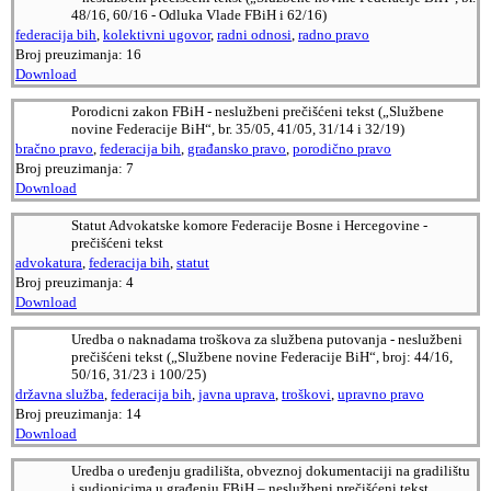
48/16, 60/16 - Odluka Vlade FBiH i 62/16)
federacija bih
,
kolektivni ugovor
,
radni odnosi
,
radno pravo
Broj preuzimanja:
16
Download
Porodicni zakon FBiH - neslužbeni prečišćeni tekst („Službene
novine Federacije BiH“, br. 35/05, 41/05, 31/14 i 32/19)
bračno pravo
,
federacija bih
,
građansko pravo
,
porodično pravo
Broj preuzimanja:
7
Download
Statut Advokatske komore Federacije Bosne i Hercegovine -
prečišćeni tekst
advokatura
,
federacija bih
,
statut
Broj preuzimanja:
4
Download
Uredba o naknadama troškova za službena putovanja - neslužbeni
prečišćeni tekst („Službene novine Federacije BiH“, broj: 44/16,
50/16, 31/23 i 100/25)
državna služba
,
federacija bih
,
javna uprava
,
troškovi
,
upravno pravo
Broj preuzimanja:
14
Download
Uredba o uređenju gradilišta, obveznoj dokumentaciji na gradilištu
i sudionicima u građenju FBiH – neslužbeni prečišćeni tekst