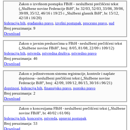
Zakon o izvršnom postupku FBiH – neslužbeni prečišćeni tekst
(„Službene novine Federacije BiH“, br. 32/03, 52/03, 33/06, 39/06,
39/09, 35/12, 46/16 i 19/25 i „Službeni glasnik BiH“, br. 15/12,
42/18 i 16/20)
federacija bih
,
građansko pravo
,
izvršni postupak
,
procesno pravo
,
sud
Broj preuzimanja:
9
Download
Zakon o javnim preduzećima u FBiH - neslužbeni prečišćeni tekst
(„Službene novine FBiH”, broj: 8/05, 81/08, 22/09 i 109/12)
federacija bih
,
privreda
,
privredna društva
,
privredno pravo
Broj preuzimanja:
46
Download
Zakon o jedinstvenom sistemu registracije, kontrole i naplate
doprinosa - neslužbeni prečišćeni tekst („Službene novine
Federacije BiH“, broj: 42/09, 109/12, 86/15, 30/16 i 96/21)
doprinosi
,
federacija bih
,
finansijsko pravo
,
poresko pravo
Broj preuzimanja:
2
Download
Zakon o koncesijama FBiH - neslužbeni prečišćeni tekst („Službene
novine FBiH”, br. 40/02 i 61/06)
federacija bih
,
koncesije
,
privreda
,
upravni postupak
Broj preuzimanja:
53
Download