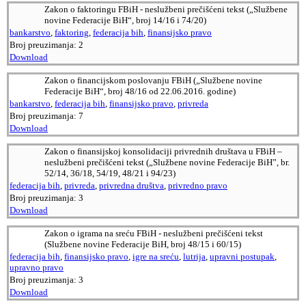
Zakon o faktoringu FBiH - neslužbeni prečišćeni tekst („Službene
novine Federacije BiH“, broj 14/16 i 74/20)
bankarstvo
,
faktoring
,
federacija bih
,
finansijsko pravo
Broj preuzimanja:
2
Download
Zakon o financijskom poslovanju FBiH („Službene novine
Federacije BiH“, broj 48/16 od 22.06.2016. godine)
bankarstvo
,
federacija bih
,
finansijsko pravo
,
privreda
Broj preuzimanja:
7
Download
Zakon o finansijskoj konsolidaciji privrednih društava u FBiH –
neslužbeni prečišćeni tekst („Službene novine Federacije BiH”, br.
52/14, 36/18, 54/19, 48/21 i 94/23)
federacija bih
,
privreda
,
privredna društva
,
privredno pravo
Broj preuzimanja:
3
Download
Zakon o igrama na sreću FBiH - neslužbeni prečišćeni tekst
(Službene novine Federacije BiH, broj 48/15 i 60/15)
federacija bih
,
finansijsko pravo
,
igre na sreću
,
lutrija
,
upravni postupak
,
upravno pravo
Broj preuzimanja:
3
Download