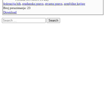
federacija bih
,
građansko pravo
,
stvarno pravo
,
zemljišne knjige
Broj preuzimanja:
23
Download
Search
for: