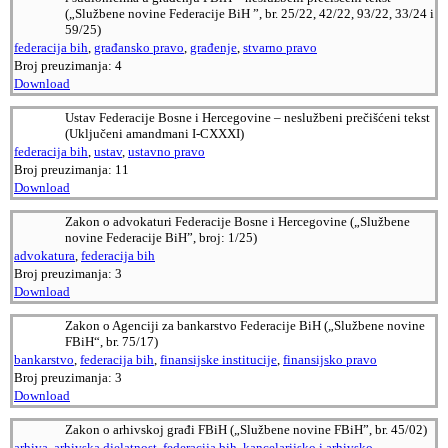
(„Službene novine Federacije BiH ”, br. 25/22, 42/22, 93/22, 33/24 i
59/25)
federacija bih
,
građansko pravo
,
građenje
,
stvarno pravo
Broj preuzimanja:
4
Download
Ustav Federacije Bosne i Hercegovine – neslužbeni prečišćeni tekst
(Uključeni amandmani I-CXXXI)
federacija bih
,
ustav
,
ustavno pravo
Broj preuzimanja:
11
Download
Zakon o advokaturi Federacije Bosne i Hercegovine („Službene
novine Federacije BiH”, broj: 1/25)
advokatura
,
federacija bih
Broj preuzimanja:
3
Download
Zakon o Agenciji za bankarstvo Federacije BiH („Službene novine
FBiH“, br. 75/17)
bankarstvo
,
federacija bih
,
finansijske institucije
,
finansijsko pravo
Broj preuzimanja:
3
Download
Zakon o arhivskoj građi FBiH („Službene novine FBiH”, br. 45/02)
arhiva
,
arhivska djelatnost
,
federacija bih
,
kancelarijsko i arhivsko