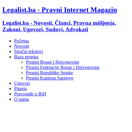
Legalist.ba - Pravni Internet Magazin
Legalist.ba - Novosti, Članci, Pravna mišljenja,
Zakoni, Ugovori, Sudovi, Advokati
Početna
Novosti
Stručni tekstovi
Baza propisa
Propisi Bosne i Hercegovine
Propisi Federacije Bosne i Hercegovine
Propisi Republike Srpske
Propisi Kantona Sarajevo
Ugovori
Pitanja
Pravosuđe u BiH
O nama