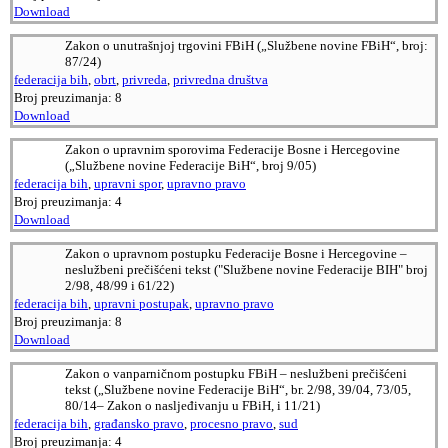
Download
Zakon o unutrašnjoj trgovini FBiH („Službene novine FBiH“, broj:
87/24)
federacija bih
,
obrt
,
privreda
,
privredna društva
Broj preuzimanja:
8
Download
Zakon o upravnim sporovima Federacije Bosne i Hercegovine
(„Službene novine Federacije BiH“, broj 9/05)
federacija bih
,
upravni spor
,
upravno pravo
Broj preuzimanja:
4
Download
Zakon o upravnom postupku Federacije Bosne i Hercegovine –
neslužbeni prečišćeni tekst ("Službene novine Federacije BIH" broj
2/98, 48/99 i 61/22)
federacija bih
,
upravni postupak
,
upravno pravo
Broj preuzimanja:
8
Download
Zakon o vanparničnom postupku FBiH – neslužbeni prečišćeni
tekst („Službene novine Federacije BiH“, br. 2/98, 39/04, 73/05,
80/14– Zakon o nasljeđivanju u FBiH, i 11/21)
federacija bih
,
građansko pravo
,
procesno pravo
,
sud
Broj preuzimanja:
4