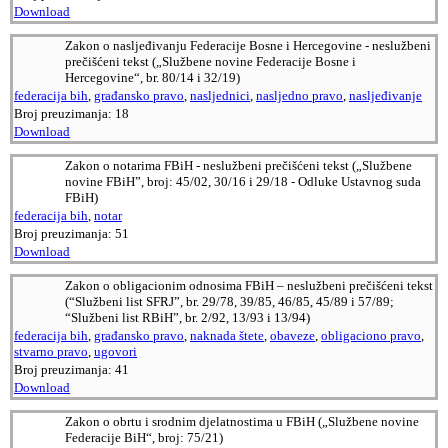
Download
Zakon o nasljeđivanju Federacije Bosne i Hercegovine - neslužbeni
prečišćeni tekst („Službene novine Federacije Bosne i
Hercegovine“, br. 80/14 i 32/19)
federacija bih
,
građansko pravo
,
nasljednici
,
nasljedno pravo
,
nasljeđivanje
Broj preuzimanja:
18
Download
Zakon o notarima FBiH - neslužbeni prečišćeni tekst („Službene
novine FBiH”, broj: 45/02, 30/16 i 29/18 - Odluke Ustavnog suda
FBiH)
federacija bih
,
notar
Broj preuzimanja:
51
Download
Zakon o obligacionim odnosima FBiH – neslužbeni prečišćeni tekst
(“Službeni list SFRJ”, br. 29/78, 39/85, 46/85, 45/89 i 57/89;
“Službeni list RBiH”, br. 2/92, 13/93 i 13/94)
federacija bih
,
građansko pravo
,
naknada štete
,
obaveze
,
obligaciono pravo
,
stvarno pravo
,
ugovori
Broj preuzimanja:
41
Download
Zakon o obrtu i srodnim djelatnostima u FBiH („Službene novine
Federacije BiH“, broj: 75/21)