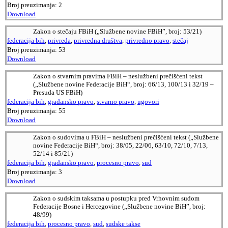
Broj preuzimanja:
2
Download
Zakon o stečaju FBiH („Službene novine FBiH”, broj: 53/21)
federacija bih
,
privreda
,
privredna društva
,
privredno pravo
,
stečaj
Broj preuzimanja:
53
Download
Zakon o stvarnim pravima FBiH – neslužbeni prečišćeni tekst
(„Službene novine Federacije BiH“, broj: 66/13, 100/13 i 32/19 –
Presuda US FBiH)
federacija bih
,
građansko pravo
,
stvarno pravo
,
ugovori
Broj preuzimanja:
55
Download
Zakon o sudovima u FBiH – neslužbeni prečišćeni tekst („Službene
novine Federacije BiH“, broj: 38/05, 22/06, 63/10, 72/10, 7/13,
52/14 i 85/21)
federacija bih
,
građansko pravo
,
procesno pravo
,
sud
Broj preuzimanja:
3
Download
Zakon o sudskim taksama u postupku pred Vrhovnim sudom
Federacije Bosne i Hercegovine („Službene novine BiH”, broj:
48/99)
federacija bih
,
procesno pravo
,
sud
,
sudske takse