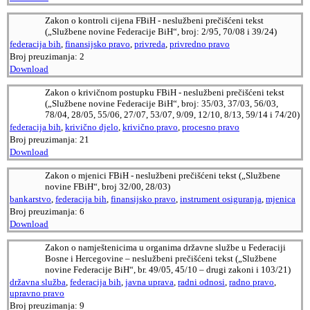
Zakon o kontroli cijena FBiH - neslužbeni prečišćeni tekst
(„Službene novine Federacije BiH“, broj: 2/95, 70/08 i 39/24)
federacija bih
,
finansijsko pravo
,
privreda
,
privredno pravo
Broj preuzimanja:
2
Download
Zakon o krivičnom postupku FBiH - neslužbeni prečišćeni tekst
(„Službene novine Federacije BiH“, broj: 35/03, 37/03, 56/03,
78/04, 28/05, 55/06, 27/07, 53/07, 9/09, 12/10, 8/13, 59/14 i 74/20)
federacija bih
,
krivično djelo
,
krivično pravo
,
procesno pravo
Broj preuzimanja:
21
Download
Zakon o mjenici FBiH - neslužbeni prečišćeni tekst („Službene
novine FBiH“, broj 32/00, 28/03)
bankarstvo
,
federacija bih
,
finansijsko pravo
,
instrument osiguranja
,
mjenica
Broj preuzimanja:
6
Download
Zakon o namještenicima u organima državne službe u Federaciji
Bosne i Hercegovine – neslužbeni prečišćeni tekst („Službene
novine Federacije BiH“, br. 49/05, 45/10 – drugi zakoni i 103/21)
državna služba
,
federacija bih
,
javna uprava
,
radni odnosi
,
radno pravo
,
upravno pravo
Broj preuzimanja:
9