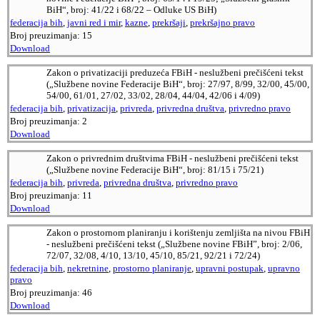
BiH“, broj: 41/22 i 68/22 – Odluke US BiH)
federacija bih
,
javni red i mir
,
kazne
,
prekršaji
,
prekršajno pravo
Broj preuzimanja:
15
Download
Zakon o privatizaciji preduzeća FBiH - neslužbeni prečišćeni tekst
(„Službene novine Federacije BiH“, broj: 27/97, 8/99, 32/00, 45/00,
54/00, 61/01, 27/02, 33/02, 28/04, 44/04, 42/06 i 4/09)
federacija bih
,
privatizacija
,
privreda
,
privredna društva
,
privredno pravo
Broj preuzimanja:
2
Download
Zakon o privrednim društvima FBiH - neslužbeni prečišćeni tekst
(„Službene novine Federacije BiH“, broj: 81/15 i 75/21)
federacija bih
,
privreda
,
privredna društva
,
privredno pravo
Broj preuzimanja:
11
Download
Zakon o prostornom planiranju i korištenju zemljišta na nivou FBiH
- neslužbeni prečišćeni tekst („Službene novine FBiH”, broj: 2/06,
72/07, 32/08, 4/10, 13/10, 45/10, 85/21, 92/21 i 72/24)
federacija bih
,
nekretnine
,
prostorno planiranje
,
upravni postupak
,
upravno
pravo
Broj preuzimanja:
46
Download