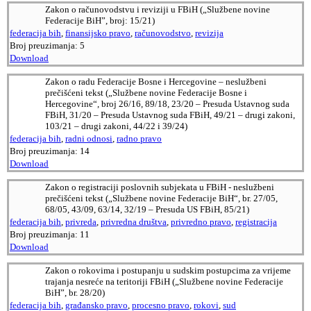
Zakon o računovodstvu i reviziji u FBiH („Službene novine
Federacije BiH”, broj: 15/21)
federacija bih
,
finansijsko pravo
,
računovodstvo
,
revizija
Broj preuzimanja:
5
Download
Zakon o radu Federacije Bosne i Hercegovine – neslužbeni
prečišćeni tekst („Službene novine Federacije Bosne i
Hercegovine“, broj 26/16, 89/18, 23/20 – Presuda Ustavnog suda
FBiH, 31/20 – Presuda Ustavnog suda FBiH, 49/21 – drugi zakoni,
103/21 – drugi zakoni, 44/22 i 39/24)
federacija bih
,
radni odnosi
,
radno pravo
Broj preuzimanja:
14
Download
Zakon o registraciji poslovnih subjekata u FBiH - neslužbeni
prečišćeni tekst („Službene novine Federacije BiH“, br. 27/05,
68/05, 43/09, 63/14, 32/19 – Presuda US FBiH, 85/21)
federacija bih
,
privreda
,
privredna društva
,
privredno pravo
,
registracija
Broj preuzimanja:
11
Download
Zakon o rokovima i postupanju u sudskim postupcima za vrijeme
trajanja nesreće na teritoriji FBiH („Službene novine Federacije
BiH”, br. 28/20)
federacija bih
,
građansko pravo
,
procesno pravo
,
rokovi
,
sud