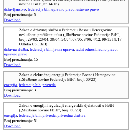
novine FBiH“, br. 34/16)
državljanstvo
,
federacija bih
,
upravno pravo
,
ustavno pravo
Broj preuzimanja:
5
Download
Zakon o državnoj službi u Federaciji Bosne i Hercegovine –
neslužbeni prečišćeni tekst („Službene novine Federacije BiH“,
broj: 29/03, 23/04, 39/04, 54/04, 67/05, 8/06, 4/12, 99/15 i 9/17
Odluka US FBiH)
državna služba
,
federacija bih
,
javna uprava
,
radni odnosi
,
radno pravo
,
upravno pravo
Broj preuzimanja:
15
Download
Zakon o električnoj energiji Federacije Bosne i Hercegovine
(„Službene novine Federacije BiH”, broj: 60/23)
energija
,
federacija bih
,
privreda
Broj preuzimanja:
3
Download
Zakon o energiji i regulaciji energetskih djelatnosti u FBiH
(„Službene novine FBiH”, broj: 60/23)
energija
,
federacija bih
,
privreda
,
privredna društva
Broj preuzimanja:
51
Download