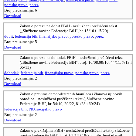
poresko pravo
,
porez
Broj preuzimanja:
6
Download
Zakon o porezu na dobit FBiH - neslužbeni prečišćeni tekst
(„Službene novine Federacije BiH“, br. 15/16 i 15/20)
dobit
,
federacija bih
,
finansijsko pravo
,
poresko pravo
,
porez
Broj preuzimanja:
5
Download
Zakon o porezu na dohodak FBiH - neslužbeni prečišćeni tekst
(„Službene novine Federacije BiH“, broj: 10/08,09/10, 44/11, 7/13 i
65/13)
dohodak
,
federacija bih
,
finansijsko pravo
,
poresko pravo
,
porez
Broj preuzimanja:
2
Download
Zakon o pravima demobiliziranih branilaca i članova njihovih
porodica – neslužbeni prečišćeni tekst („Službene novine
Federacije BiH”, br. 54/19, 29/22, 81/23 i 60/24)
federacija bih
,
PIO
,
socijalno pravo
Broj preuzimanja:
2
Download
Zakon o prekršajima FBiH - neslužbeni prečišćeni tekst („Službene
novine Federacije BiH“, broj: 63/14 i 19/25; „Službeni glasnik