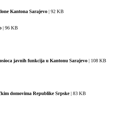
klone Kantona Sarajevo
| 92 KB
o
| 96 KB
nosioca javnih funkcija u Kantonu Sarajevo
| 108 KB
đačkim domovima Republike Srpske
| 83 KB