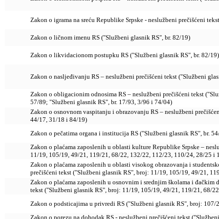
Zakon o igrama na sreću Republike Srpske - neslužbeni prečišćeni tekst
Zakon o ličnom imenu RS ("Službeni glasnik RS", br. 82/19)
Zakon o likvidacionom postupku RS ("Službeni glasnik RS", br. 82/19)
Zakon o nasljeđivanju RS – neslužbeni prečišćeni tekst ("Službeni glasn
Zakon o obligacionim odnosima RS – neslužbeni prečišćeni tekst ("Služb
57/89; "Službeni glasnik RS", br. 17/93, 3/96 i 74/04)
Zakon o osnovnom vaspitanju i obrazovanju RS – neslužbeni prečišćeni 
44/17, 31/18 i 84/19)
Zakon o pečatima organa i institucija RS ("Službeni glasnik RS", br. 54
Zakon o plaćama zaposlenih u oblasti kulture Republike Srpske – nesluž
11/19, 105/19, 49/21, 119/21, 68/22, 132/22, 112/23, 110/24, 28/25 i 
Zakon o plaćama zaposlenih u oblasti visokog obrazovanja i studentsk
prečišćeni tekst ("Službeni glasnik RS", broj: 11/19, 105/19, 49/21, 1
Zakon o plaćama zaposlenih u osnovnim i srednjim školama i đačkim 
tekst ("Službeni glasnik RS", broj: 11/19, 105/19, 49/21, 119/21, 68/2
Zakon o podsticajima u privredi RS ("Službeni glasnik RS", broj: 107/
Zakon o porezu na dohodak RS - neslužbeni prečišćeni tekst ("Službeni