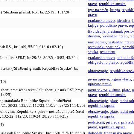
pravo
,
republika srpska
igre na sreću
,
lutrija
,
republi
 ("Službeni glasnik RS", br. 22/19 i 131/20)
pravo
građansko pravo
,
identitet
,
l
knjige
,
porodično pravo
,
rep
likvidacija
,
prestanak poslo
društva
,
privredno pravo
,
re
nasljednici
,
nasljedno pravo
ik RS", br. 1/09, 55/09, 91/16 i 82/19)
ostavinski postupak
,
porodi
srpska
,
testament
eni list SFRJ", br. 29/78, 39/85, 46/85, 45/89 i
građansko pravo
,
naknada št
obligaciono pravo
,
republik
tekst ("Službeni glasnik Republike Srpske", br.
obrazovanje
,
republika srps
javna uprava
,
organi vlasti
,
/19)
upravno pravo
beni prečišćeni tekst ("Službeni glasnik RS", broj:
javni sektor
,
kultura
,
plate
,
r
114/25)
pravo
,
republika srpska
og standarda Republike Srpske – neslužbeni
obrazovanje
,
plate
,
radni od
19/21, 68/22, 132/22, 112/23, 110/24, 28/25 i 114/25)
republika srpska
domovima Republike Srpske – neslužbeni prečišćeni
obrazovanje
,
plate
,
radni od
2, 132/22, 112/23, 110/24, 28/25 i 114/25)
republika srpska
podsticaji
,
privreda
,
privred
24)
pravo
,
republika srpska
 glasnik Republike Srpske", broj: 60/15, 5/16, 66/18,
dohodak
,
finansijsko pravo
,