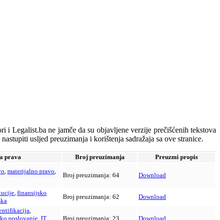
ri i Legalist.ba ne jamče da su objavljene verzije prečišćenih tekstova
astupiti usljed preuzimanja i korištenja sadražaja sa ove stranice.
a prava
Broj preuzimanja
Preuzmi propis
vo
,
materijalno pravo
,
Broj preuzimanja:
64
Download
tucije
,
finansijsko
Broj preuzimanja:
62
Download
ska
entifikacija
,
sko poslovanje
,
IT
Broj preuzimanja:
23
Download