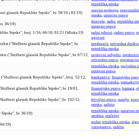
republika srpska
pravna profesija
,
pravosudni 
eni glasnik Republike Srpske", br. 58/16 i 82/19)
srpska
,
upravno pravo
dozvole
,
radio
,
republika sr
r. 36/19)
upravno pravo
blike Srpske", broj: 1/16, 66/18, 91/21 Odluka US
radni odnosi
,
radno pravo
,
r
ugovori
tekst ("Službeni glasnik Republike Srpske", br.
preduzeća
,
privredna društv
republika srpska
ekst ("Službeni glasnik Republike Srpske", br. 67/13,
poslovni subjekti
,
preduzeć
privredno pravo
,
registracija
republika srpska
,
socijalna z
upravno pravo
("Službeni glasnik Republike Srpske", broj: 52/12,
bankarstvo
,
finansijsko pra
republika srpska
,
transakcije
"Službeni glasnik Republike Srpske", br. 19/01,
finansijsko pravo
,
kamata
,
o
republika srpska
("Službeni glasnik Republike Srpske", br. 102/12,
krivično pravo
,
nasilje
,
poro
srpska
,
zaštita
republika srpska
,
upravno p
 Srpske", br. 36/19)
sredina
,
zračenje
požar
,
republika srpska
,
sigu
 94/19)
vatrogastvo
,
zaštita