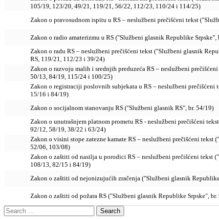
105/19, 123/20, 49/21, 119/21, 56/22, 112/23, 110/24 i 114/25)
Zakon o pravosudnom ispitu u RS – neslužbeni prečišćeni tekst ("Služb
Zakon o radio amaterizmu u RS ("Službeni glasnik Republike Srpske", b
Zakon o radu RS – neslužbeni prečišćeni tekst ("Službeni glasnik Repu
RS, 119/21, 112/23 i 39/24)
Zakon o razvoju malih i srednjih preduzeća RS – neslužbeni prečišćeni 
50/13, 84/19, 115/24 i 100/25)
Zakon o registraciji poslovnih subjekata u RS – neslužbeni prečišćeni t
15/16 i 84/19)
Zakon o socijalnom stanovanju RS ("Službeni glasnik RS", br. 54/19)
Zakon o unutrašnjem platnom prometu RS - neslužbeni prečišćeni tekst 
92/12, 58/19, 38/22 i 63/24)
Zakon o visini stope zatezne kamate RS – neslužbeni prečišćeni tekst (
52/06, 103/08)
Zakon o zaštiti od nasilja u porodici RS – neslužbeni prečišćeni tekst 
108/13, 82/15 i 84/19)
Zakon o zaštiti od nejonizujućih zračenja ("Službeni glasnik Republike
Zakon o zaštiti od požara RS ("Službeni glasnik Republike Srpske", br.
Search
for: