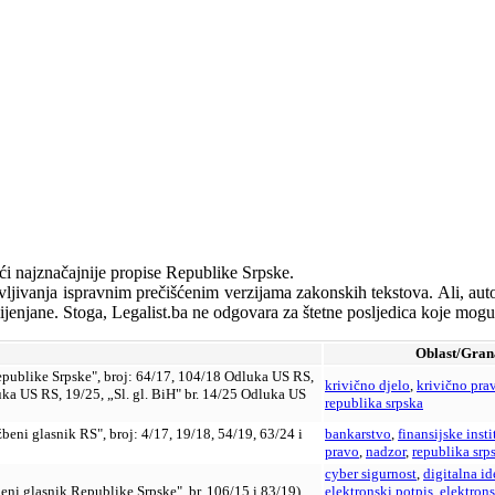
ći najznačajnije propise Republike Srpske.
javljivanja ispravnim prečišćenim verzijama zakonskih tekstova. Ali, auto
enjane. Stoga, Legalist.ba ne odgovara za štetne posljedica koje mogu n
Oblast/Gran
Republike Srpske", broj: 64/17, 104/18 Odluka US RS,
krivično djelo
,
krivično pra
uka US RS, 19/25, „Sl. gl. BiH" br. 14/25 Odluka US
republika srpska
eni glasnik RS", broj: 4/17, 19/18, 54/19, 63/24 i
bankarstvo
,
finansijske insti
pravo
,
nadzor
,
republika srp
cyber sigurnost
,
digitalna id
eni glasnik Republike Srpske", br. 106/15 i 83/19)
elektronski potpis
,
elektron