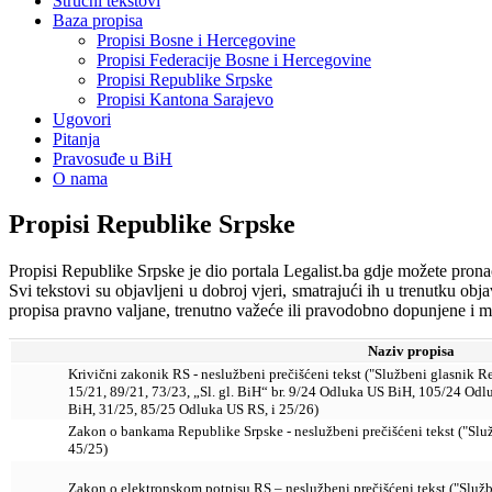
Stručni tekstovi
Baza propisa
Propisi Bosne i Hercegovine
Propisi Federacije Bosne i Hercegovine
Propisi Republike Srpske
Propisi Kantona Sarajevo
Ugovori
Pitanja
Pravosuđe u BiH
O nama
Propisi Republike Srpske
Propisi Republike Srpske je dio portala Legalist.ba gdje možete prona
Svi tekstovi su objavljeni u dobroj vjeri, smatrajući ih u trenutku ob
propisa pravno valjane, trenutno važeće ili pravodobno dopunjene i mij
Naziv propisa
Krivični zakonik RS - neslužbeni prečišćeni tekst ("Službeni glasnik 
15/21, 89/21, 73/23, „Sl. gl. BiH“ br. 9/24 Odluka US BiH, 105/24 Odl
BiH, 31/25, 85/25 Odluka US RS, i 25/26)
Zakon o bankama Republike Srpske - neslužbeni prečišćeni tekst ("Služb
45/25)
Zakon o elektronskom potpisu RS – neslužbeni prečišćeni tekst ("Služb