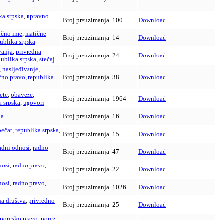
ka srpska
,
upravno
Broj preuzimanja:
100
Download
ično ime
,
matične
Broj preuzimanja:
14
Download
ublika srpska
vanja
,
privredna
Broj preuzimanja:
24
Download
publika srpska
,
stečaj
,
nasljeđivanje
,
čno pravo
,
republika
Broj preuzimanja:
38
Download
ete
,
obaveze
,
Broj preuzimanja:
1964
Download
a srpska
,
ugovori
ka
Broj preuzimanja:
16
Download
pečat
,
republika srpska
,
Broj preuzimanja:
15
Download
adni odnosi
,
radno
Broj preuzimanja:
47
Download
nosi
,
radno pravo
,
Broj preuzimanja:
22
Download
nosi
,
radno pravo
,
Broj preuzimanja:
1026
Download
na društva
,
privredno
Broj preuzimanja:
25
Download
poresko pravo
,
porez
,