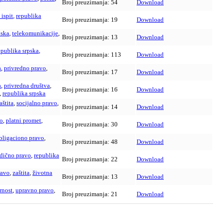
Broj preuzimanja:
54
Download
ispit
,
republika
Broj preuzimanja:
19
Download
pska
,
telekomunikacije
,
Broj preuzimanja:
13
Download
epublika srpska
,
Broj preuzimanja:
113
Download
a
,
privredno pravo
,
Broj preuzimanja:
17
Download
a
,
privredna društva
,
Broj preuzimanja:
16
Download
,
republika srpska
aštita
,
socijalno pravo
,
Broj preuzimanja:
14
Download
vo
,
platni promet
,
Broj preuzimanja:
30
Download
bligaciono pravo
,
Broj preuzimanja:
48
Download
dično pravo
,
republika
Broj preuzimanja:
22
Download
ravo
,
zaštita
,
životna
Broj preuzimanja:
13
Download
rnost
,
upravno pravo
,
Broj preuzimanja:
21
Download